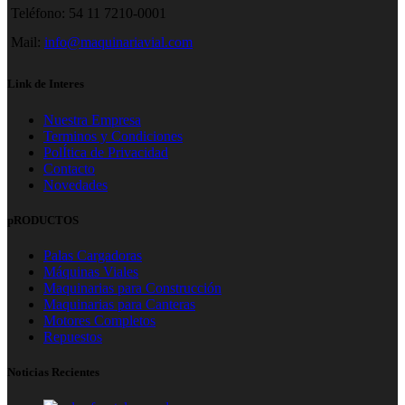
Teléfono: 54 11 7210-0001
Mail:
info@maquinariavial.com
Link de Interes
Nuestra Empresa
Terminos y Condiciones
PolÍtica de Privacidad
Contacto
Novedades
pRODUCTOS
Palas Cargadoras
Máquinas Viales
Maquinarias para Construcción
Maquinarias para Canteras
Motores Completos
Repuestos
Noticias Recientes