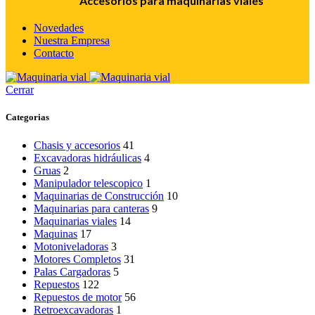
Accesorios para maquinarias viales
Novedades
Nuestra Empresa
Contacto
Cerrar
Categorias
Chasis y accesorios
41
Excavadoras hidráulicas
4
Gruas
2
Manipulador telescopico
1
Maquinarias de Construcción
10
Maquinarias para canteras
9
Maquinarias viales
14
Maquinas
17
Motoniveladoras
3
Motores Completos
31
Palas Cargadoras
5
Repuestos
122
Repuestos de motor
56
Retroexcavadoras
1