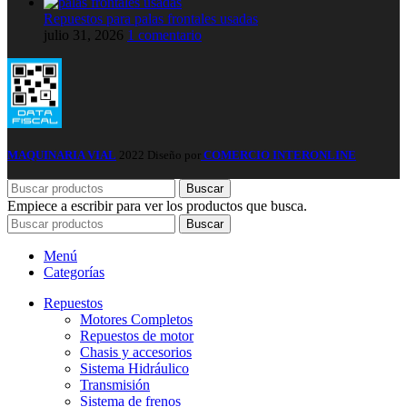
Repuestos para palas frontales usadas
julio 31, 2026
1 comentario
MAQUINARIA VIAL
2022 Diseño por
COMERCIO INTERONLINE
Buscar
Empiece a escribir para ver los productos que busca.
Buscar
Menú
Categorías
Repuestos
Motores Completos
Repuestos de motor
Chasis y accesorios
Sistema Hidráulico
Transmisión
Sistema de frenos