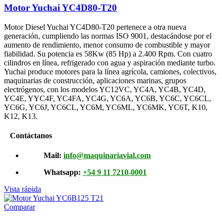
Motor Yuchai YC4D80-T20
Motor Diesel Yuchai YC4D80-T20 pertenece a otra nueva
generación, cumpliendo las normas ISO 9001, destacándose por el
aumento de rendimiento, menor consumo de combustible y mayor
fiabilidad. Su potencia es 58Kw (85 Hp) a 2.400 Rpm. Con cuatro
cilindros en línea, refrigerado con agua y aspiración mediante turbo.
Yuchai produce motores para la línea agrícola, camiones, colectivos,
maquinarias de construcción, aplicaciones marinas, grupos
electrógenos, con los modelos YC12VC, YC4A, YC4B, YC4D,
YC4E, YYC4F, YC4FA, YC4G, YC6A, YC6B, YC6C, YC6CL,
YC6G, YC6J, YC6CL, YC6M, YC6ML, YC6MK, YC6T, K10,
K12, K13.
Contáctanos
Mail:
info@maquinariavial.com
Whatsapp:
+54 9 11 7210-0001
Vista rápida
Comparar