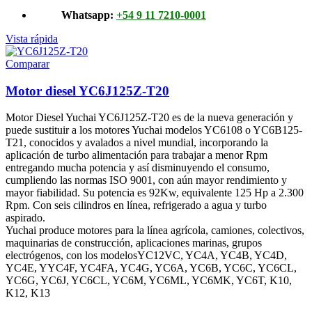
Whatsapp:
+54 9 11 7210-0001
Vista rápida
Comparar
Motor diesel YC6J125Z-T20
Motor Diesel Yuchai YC6J125Z-T20 es de la nueva generación y
puede sustituir a los motores Yuchai modelos YC6108 o YC6B125-
T21, conocidos y avalados a nivel mundial, incorporando la
aplicación de turbo alimentación para trabajar a menor Rpm
entregando mucha potencia y así disminuyendo el consumo,
cumpliendo las normas ISO 9001, con aún mayor rendimiento y
mayor fiabilidad. Su potencia es 92Kw, equivalente 125 Hp a 2.300
Rpm. Con seis cilindros en línea, refrigerado a agua y turbo
aspirado.
Yuchai produce motores para la línea agrícola, camiones, colectivos,
maquinarias de construcción, aplicaciones marinas, grupos
electrógenos, con los modelosYC12VC, YC4A, YC4B, YC4D,
YC4E, YYC4F, YC4FA, YC4G, YC6A, YC6B, YC6C, YC6CL,
YC6G, YC6J, YC6CL, YC6M, YC6ML, YC6MK, YC6T, K10,
K12, K13