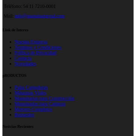
Teléfono: 54 11 7210-0001
Mail:
info@maquinariavial.com
Link de Interes
Nuestra Empresa
Terminos y Condiciones
PolÍtica de Privacidad
Contacto
Novedades
pRODUCTOS
Palas Cargadoras
Máquinas Viales
Maquinarias para Construcción
Maquinarias para Canteras
Motores Completos
Repuestos
Noticias Recientes