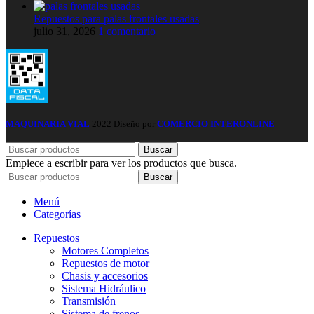
Repuestos para palas frontales usadas
julio 31, 2026
1 comentario
MAQUINARIA VIAL
2022 Diseño por
COMERCIO INTERONLINE
Buscar
Empiece a escribir para ver los productos que busca.
Buscar
Menú
Categorías
Repuestos
Motores Completos
Repuestos de motor
Chasis y accesorios
Sistema Hidráulico
Transmisión
Sistema de frenos