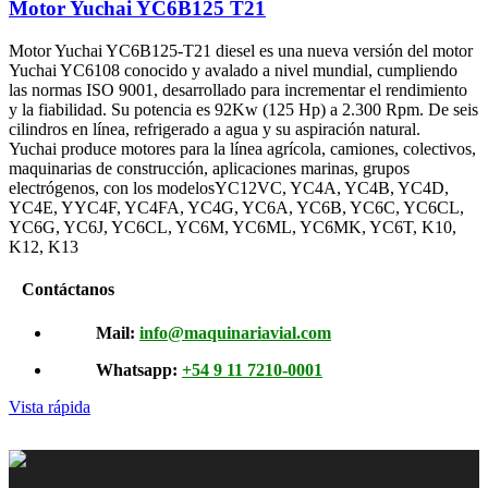
Motor Yuchai YC6B125 T21
Motor Yuchai YC6B125-T21 diesel es una nueva versión del motor
Yuchai YC6108 conocido y avalado a nivel mundial, cumpliendo
las normas ISO 9001, desarrollado para incrementar el rendimiento
y la fiabilidad. Su potencia es 92Kw (125 Hp) a 2.300 Rpm. De seis
cilindros en línea, refrigerado a agua y su aspiración natural.
Yuchai produce motores para la línea agrícola, camiones, colectivos,
maquinarias de construcción, aplicaciones marinas, grupos
electrógenos, con los modelosYC12VC, YC4A, YC4B, YC4D,
YC4E, YYC4F, YC4FA, YC4G, YC6A, YC6B, YC6C, YC6CL,
YC6G, YC6J, YC6CL, YC6M, YC6ML, YC6MK, YC6T, K10,
K12, K13
Contáctanos
Mail:
info@maquinariavial.com
Whatsapp:
+54 9 11 7210-0001
Vista rápida