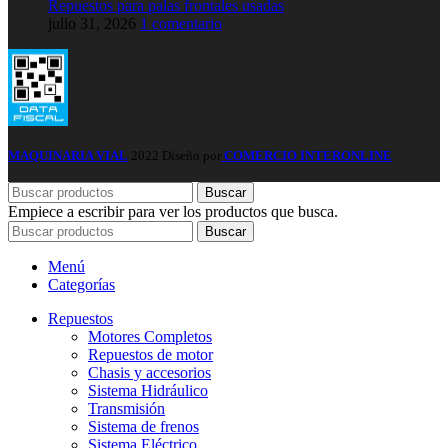
Repuestos para palas frontales usadas
julio 31, 2026
1 comentario
MAQUINARIA VIAL
2022 Diseño por
COMERCIO INTERONLINE
Buscar
Empiece a escribir para ver los productos que busca.
Buscar
Menú
Categorías
Repuestos
Motores Completos
Repuestos de motor
Chasis y accesorios
Sistema Hidráulico
Transmisión
Sistema de frenos
Sistema Eléctrico